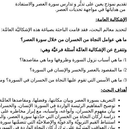
تقديم نموذج يعين على تدبُّر و تدارس سورة العصر والاستفادة
من هداياتها في مواجهة تحديات العصر.
الإشكالية العامة:
لتحديد معالم البحث، فقد قامت الباحثة بصياغة هذه الإشكاليَّة العامَّة:
ما هي عوامل النجاة من الخسران من خلال سورة العصر؟
وتتفرع عن الإشكالية العامَّة أسئلة فرعيَّة وهي:
1/ ما هي أسباب نزول السورة وظروفها وما هي مقاصدها؟
2/ ما المقصود بالعصر والخسر والإنسان في السورة؟
3/ ما هي الأسس التي تقوم عليها النجاة من الخسران في السورة؟ وما هي آثارها على الفرد والمجتمع؟
أهداف البحث:
التعريف بسورة العصر وبيان مكانتها، وفضلها، ومقاصدها العامَّة 
توضيح المفاهيم الرئيسة الواردة في السورة: الإنسان، والخسران
بيان مفهوم الخسران، وأنواعه، وأسبابه، مع إبراز مخاطره على ال
دراسة أركان النجاة من الخسران التي حدّدتها سورة العصر، والمتمث
استنباط القيم التربويَّة والدعويَّة والإصلاحيَّة التي تتضمَّنها س
بيان العواقب المترتِّبة على ترك أركان النجاة الواردة في السور