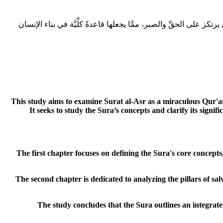
على الحقِّ والصبر، ممَّا يجعلها قاعدةً كلِّيَّة في بناء الإنسان
This study aims to examine Surat al-Asr as a miraculous Qur'ani
It seeks to study the Sura’s concepts and clarify its sign
The first chapter focuses on defining the Sura's core concepts
The second chapter is dedicated to analyzing the pillars of s
The study concludes that the Sura outlines an integrate