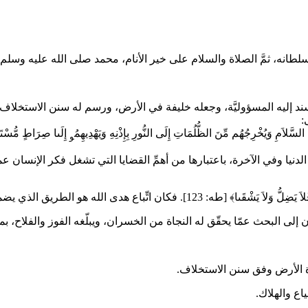
سلطانه، ثمَّ الصلاة والسلام على خير الأنام، محمد صلى الله عليه وسلم 
أسند إليه المسؤوليَّة، وجعله خليفة في الأرض، ورسم له سنن الاستخلاف و
:
السَّلاَمِ وَيُخْرِجُهُم مِّنَ الظُّلُمَاتِ إِلَى النُّورِ بِإِذْنِهِ وَيَهْدِيهِمُ
إِلَىا صِرَاطٍ مُّسْتَقِي
و
الدنيا وفي الآخرة، باعتبارها من أهمِّ القضايا التي تشغل فكر الإنسان
 123]. فكان اتِّباع هدى الله هو الطريق الذي يضمن للإنسان النجاة من الضلال ومزالقه
ان إلى البحث عمّا يحقّق له النجاة من الخسران، ويبلّغه الفوز والفلاح، 
ة الأرض وفق سنن الاستخلاف.
اع والهلاك.