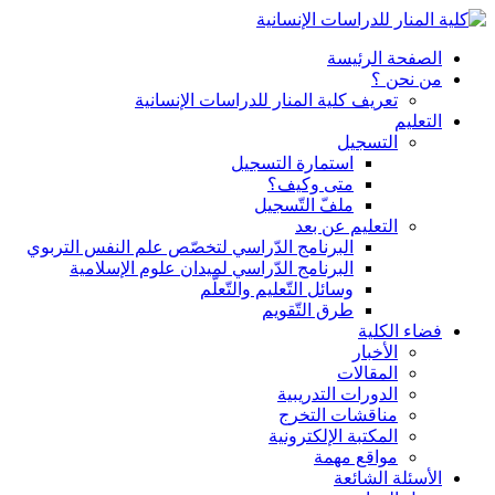
الصفحة الرئيسة
من نحن ؟
تعريف كلية المنار للدراسات الإنسانية
التعليم
التسجيل
استمارة التسجيل
متى وكيف؟
ملفّ التّسجيل
التعليم عن بعد
البرنامج الدّراسي لتخصّص علم النفس التربوي
البرنامج الدّراسي لميدان علوم الإسلامية
وسائل التّعليم والتّعلّم
طرق التّقويم
فضاء الكلية
الأخبار
المقالات
الدورات التدريبية
مناقشات التخرج
المكتبة الإلكترونية
مواقع مهمة
الأسئلة الشائعة