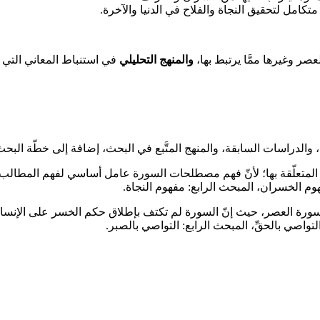
تكامل لتحقيق النجاة والفلاح في الدنيا والآخرة.
صر وغيرها ممَّا يرتبط بها،
والمنهج التحليلي
في استنباط المعاني التي ت
ث، والدراسات السابقة، والمنهج المتَّبع في البحث، إضافة إلى خطّة البح
ة المتعلّقة بها؛ لأنّ فهم مصطلحات السورة عامل أساسي لفهم المطالب ا
وم الخسران، المبحث الرابع: مفهوم النجاة.
رها سورة العصر، حيث إنّ السورة لم تكتف بإطلاق حكم الخسر على الإنس
لتواصي بالحقِّ، المبحث الرابع: التواصي بالصبر.