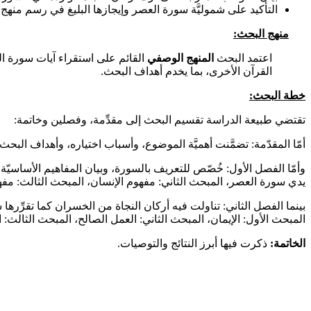
التأكيد على شموليَّة سورة العصر وإيجازها البليغ في رسم منهج م
منهج البحث:
اعتمد البحث
المنهج الوصفي
القائم على استقراء آيات سورة الع
القرآن الأخرى، بما يخدم أهداف البحث.
خطة البحث:
تقتضي طبيعة الدراسة تقسيم البحث إلى مقدِّمة، وفصلين وخاتمة:
أمّا المقدّمة: تضمَّنت أهميَّة الموضوع، وأسباب اختياره، وأهداف البح
وأمّا الفصل الأول: خُصّص للتعريف بالسورة، وبيان المفاهيم الأساسيّ
يدي سورة العصر، المبحث الثاني: مفهوم الإنسان، المبحث الثالث: مفه
بينما الفصل الثاني: تناولت فيه أركان النجاة من الخسران كما تقرِّ
المبحث الأول: الإيمان، المبحث الثاني: العمل الصالح، المبحث الثالث: ا
الخاتمة:
ذكرت فيها أبرز النتائج والتوصيات.