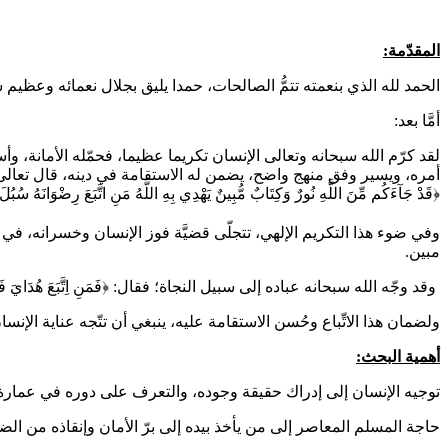
المقدّمة:
الحمد لله الذي بنعمته تتمُّ الصالحات، حمدا يليق بجلال نعمائه وعظيم 
أمَّا بعد:
لقد كرّم الله سبحانه وتعالى الإنسان تكريما عظيما، فحمّله الأمانة، و
أمره، ويسير وفق منهج واضح، يضمن له الاستقامة في دينه، قال تعالى
﴿قَدْ جَآءَكُم مِّنَ اللَّهِ نُورٌ وَكِتَابٌ مُّبِينٌ يَهْدِي بِهِ اللَّهُ مَنِ اتَّبَعَ رِضْوَانَهُ سُبُلَ 
وفي ضوء هذا التكريم الإلهي، تتجلّى قضيَّة فوز الإنسان وخسرانه، في 
مبين.
وقد وجّه الله سبحانه عباده إلى سبيل النجاة؛ فقال
:
﴿فَمَنِ اِتَّبَعَ هُدَايَ فَلاَ يَضِلُّ وَلاَ يَشْقَىا﴾ [طه:
ولضمان هذا الاتِّباع وحُسن الاستقامة عليه، ينبغي أن تتّجه عناية الإنس
أهمية البحث:
توجيه الإنسان إلى إدراك حقيقة وجوده، والتعرف على دوره في عمار
حاجة المسلم المعاصر إلى من يأخذ بيده إلى برّ الأمان وإنقاذه من الضي