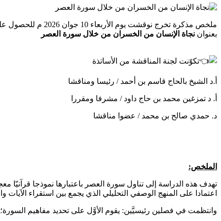
ملخص مذكرة تخرج نوقشت يوم الأربعاء 10 جوان 2026 م للحصول على
بعنوان
نجاة الإنسان من الخسران من خلال سورة العصر​
تكوّنت لجنة المناقشة من الأساتذة
أ.د الشيخ بالحاج قاسم بن أحمد / رئيسا ومناقشا
أ. د تمزغين محمد بن حاج داود / مشرفا ومقررا
د. حمدي صالح بن محمد / عضوا مناقشا
الملخص:
تهدف هذه الدراسة إلى تناول سورة العصر باعتبارها نموذجا قرآنيّا معج
اعتمادا على المنهج الوصفي التحليلي الذي يجمع بين استقراء الآيات واس
وانتظمت في فصلين رئيسيَّين: يقوم الأوَّل على تحديد مفاهيم السورة؛ 