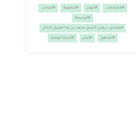
#الامتحانات
#التوتر
#الدافعية
#العادات
#الرسمية
#ملخص دروس الشيخ محمد بن بابا الشيخ بالحاج
#المناهج
#الشر
#الحياة اليومية