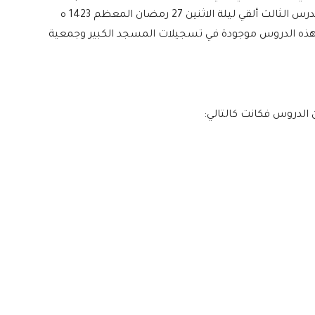
الموافق 01 ديسمبر 2002 م، مدته: 27 دقيقة و17 ثانية، الدرس الثالث ألقي ليلة الاثنين 27 رمضان المعظم 1423 ه
سمبر 2002 م، مدته: 31 دقيقة و18 ثانية، وهذه الدروس موجودة في تسجيلات المسجد الكبير وجمعية
ين الدروس فكانت كالتالي: