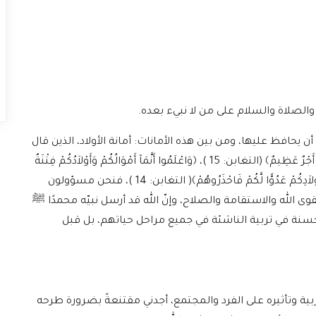
 والصلاة والسلام على من لا نبيء بعده.
 يحافظ عليها، ومن بين هذه الأمانات: أمانة الأولاد، الذين قال
الله تعالى فيهم: ﴿إِنَّمَآ أَمْوَالُكُمْ وَأَوْلاَدُكُمْ فِتْنَةٌ وَاللَّهُ عِندَهُ أَجْرٌ عَظِيمٌ﴾ (التغابن: 15 )، ﴿وَاعْلَمُوا أَنَّمَآ أَمْوَالُكُمْ وَأَوْلاَدُكُمْ فِتْنَةٌ
وَأَنَّ اللَّهَ عِندَهُ أَجْرٌ عَظِيمٌ﴾ (الأنفال: 28)، إِنَّ مِنَ اَزْوَاجِكُمْ وَأَوْلاَدِكُمْ عَدُوًّا لَّكُمْ فَاحْذَرُوهُمْ﴾( التغابن: 14 )، فنحن مسؤولون
الله والاستقامة والصلاح، وإنّ الله قد أرسل نبيّه محمدًا ﷺ
 حسنة في تربية الناشئة في جميع مراحل حياتهم، بل قبل
ة وتأثيره على الفرد والمجتمع، أجدني مقتنعةً بضرورة طرحه