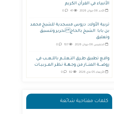
الأنبياء في القرآن الكريم
الأحد 06 جوان 2026
41
0
تربية الأولاد: دروس مسجدية للشيخ محمد
بن بابا: الشيخ بالحاج تحرير وتنسيق
وتعليق
الخميس 06 جوان 2026
107
0
واقــع تطبيق طــرق التــعـلـــم باللــعـــب في
روضــــة المنـــار من وجـهــة نـظـر المــربـيــات
الأربعاء 05 ماي 2026
82
0
كلمات مفتاحية شائعة