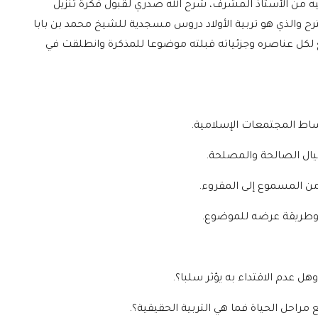
يه من الأستاذ المشرف، شرح الله صدري لقبول فكرة تنزيل
ح والذي هو تربية الأولاد دروس مسجدية للشيخ محمد بن بابا
بع لكل عناصره وجزئياته قبلته موضوعا للمذكرة وانطلقت في