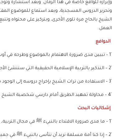
وإبرازه للواقع خاصة في هذا الزمان. وبعد استشارة وتوج
وتحرير الدروس المسجدية، وبعد استماع للموضوع المقتر
الشيخ بالحاج مرة تلوى الأخرى، وبتركيز على محتواه وتت
العمل.
الدوافع
´1 – تبيين مدى ضرورة الاهتمام بالموضوع وطرحه في أوساط المجتمعات الإسلامية.
´2 – التذكير بالتربية الإسلامية الحقيقية التي ستنشئ الأجيال الصالحة والمصلحة.
´3 – الاستفادة من تراث الشيخ بإخراج دروسه إلى الوجود من المسموع إلى المقروء.
´4 – محاولة تمهيد الطريق أمام دارسي شخصية الشيخ وطريقة عرضه للموضوع.
إشكاليات البحث
´1 – ما مدى ضرورة الاقتداء بالنبيء ﷺ في مجال التربية، وهل عدم الاقتداء به يؤثر سلبا؟.
´2 – إذا كنا أمة مسلمة نريد أن نتأسى بالنبيء ﷺ في جميع مراحل الحياة فما هي التربية الحقيقية؟.