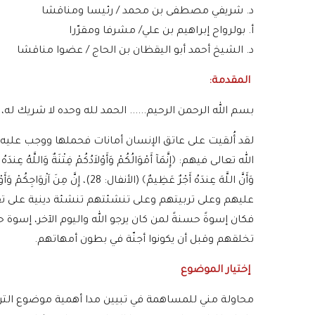
د. شريفي مصطفى بن محمد / رئيسا ومناقشا
أ. بولرواح إبراهيم بن علي/ مشرفا ومقرّرا
د. الشيخ أحمد أبو اليقظان بن الحاج / عضوا مناقشا
المقدمة:
بسم الله الرحمن الرحيم...... الحمد لله وحده لا شريك له،
لقد أُلقيت على عاتق الإنسان أمانات فحملها ووجب عليه أن
عليهم وعلى تربيتهم وعلى تنشئتهم تنشئة دينية على تقوى 
فكان إسوةً حسنةً لمن كان يرجو الله واليوم الآخر، إسوة
تخلقهم وقبل أن يكونوا أجنّة في بطون أمهاتهم.
إختيار الموضوع
محاولة مني للمساهمة في تبيين مدا أهمية موضوع التربي