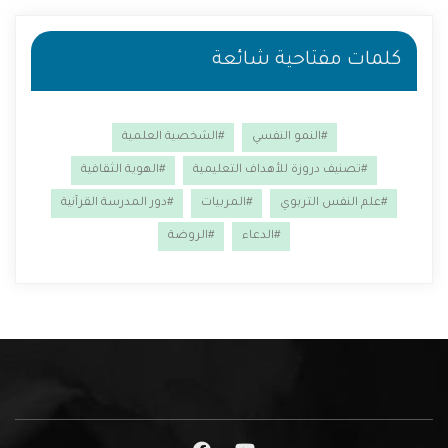
كلمات مفتاحية شائعة
#النمو النفسي
#الشخصية العلمية
#تصنيف دروزة للأهداف التعليمية
#الهوية الثقافية
#علم النفس التربوي
#المربيات
#دور المدرسة القرآنية
#الدعاء
#الروضة