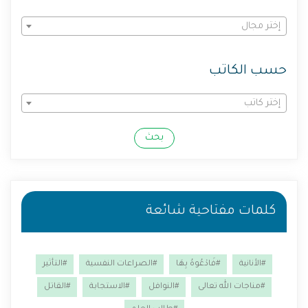
إختر مجال
حسب الكاتب
إختر كاتب
بحث
كلمات مفتاحية شائعة
#الأنانية
#فَادْعُوهُ بِهَا
#الصراعات النفسية
#التأثير
#مناجات الله تعالى
#النوافل
#الاستجابة
#القاتل