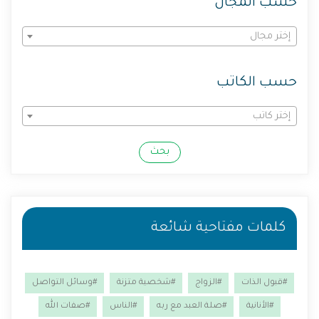
حسب المجال
إختر مجال
حسب الكاتب
إختر كاتب
بحث
كلمات مفتاحية شائعة
#قبول الذات
#الزواج
#شخصية متزنة
#وسائل التواصل
#الأنانية
#صلة العبد مع ربه
#الناس
#صفات الله