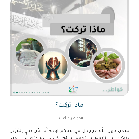
ماذا تركت؟
#خواطر وتأملات
تمعن قول الله عز وجل في محكم آياته:"إنَّا نَحْنُ نُحْيِ اِلمَوْتَى