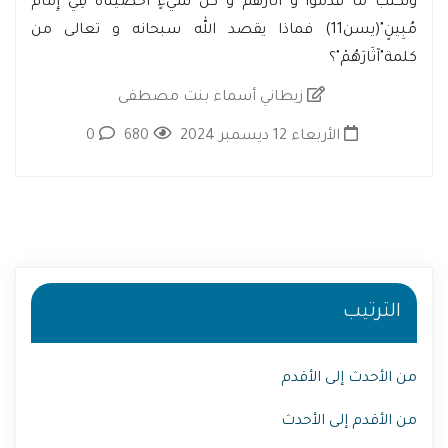
وَنَكْتُبُ مَا قَدَّمُوا وَ آثَارَهُمْ وَ كُلَّ شَيْءٍ اَحْصَيْنَاهُ فِي إِمَام
مُبِينٍ"(يسن11) فماذا يقصد الله سبحانه و تعالى من
كلمة"آثَارَهُمْ"؟
زيطاني أسماء بنت مصطفى
الأربعاء 12 ديسمبر 2024
680
0
الترتيب
من الأحدث إلى الأقدم
من الأقدم إلى الأحدث