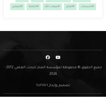
#الحسنات
#العلم
#صفات الله
#النافلة
#التفكير
جميع الحقوق © محفوظة لمؤسسة المنار للبحث العلمي 2012 -
2026
تصميم وإنجاز
SoftArt