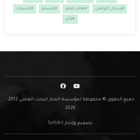
#وسائل التواصل
#طالب العلم
#التسمم
#الحسنات
#الأثار
جميع الحقوق © محفوظة لمؤسسة المنار للبحث العلمي 2012 -
2026
تصميم وإنجاز
SoftArt