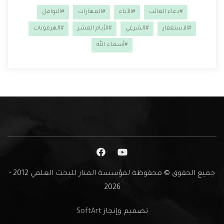
#دعاء الغائب
#الأباء
#المهارات
#النوافل
#الاستغفار
#الشرعي
#الأيام العشر
#الهرمونات
#أسماء الله
جميع الحقوق © محفوظة لمؤسسة المنار للبحث العلمي 2012 -
2026
تصميم وإنجاز
SoftArt